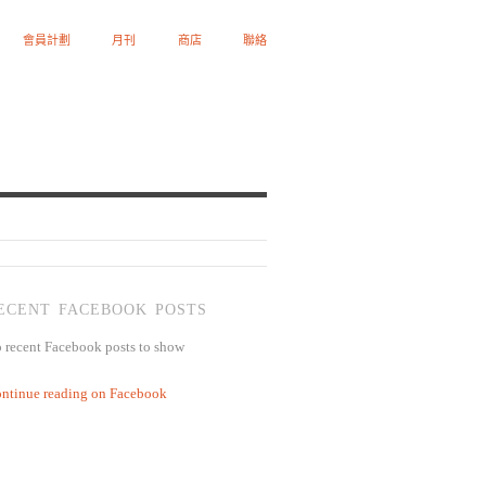
會員計劃
月刊
商店
聯絡
ECENT FACEBOOK POSTS
 recent Facebook posts to show
ntinue reading on Facebook